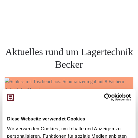
unserem Newsletter abmelden.
Aktuelles rund um Lagertechnik
Becker
Artikel des Monats
SCHLUSS MIT TASCHENCHAOS: SCHULRANZENREGAL MIT 8
FÄCHERN
26. MAI 2026
Diese Webseite verwendet Cookies
Wir verwenden Cookies, um Inhalte und Anzeigen zu
Ranzen rein, Wege frei: Mit Ordnung in den Schulalltag
personalisieren, Funktionen für soziale Medien anbieten