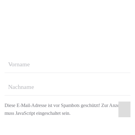
verpassen!
Jetzt unseren kostenlosen Newsletter abonnieren*
und nie mehr unsere neuesten Angebote und
Aktionen verpassen!
Diese E-Mail-Adresse ist vor Spambots geschützt! Zur Anzeige
muss JavaScript eingeschaltet sein.
*Alle Daten werden vertraulich behandelt und nur für den Versand von
Firmeneigenen Newslettern verwendet. Sie können sich jederzeit von