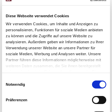
Teilnahmebedingungen mit Datenschutzhinweisen für das
Gewinnspiel von Lagertechnik Becker
Diese Webseite verwendet Cookies
Wir verwenden Cookies, um Inhalte und Anzeigen zu
Mit der Teilnahme am Gewinnspiel akzeptiert der*die
personalisieren, Funktionen für soziale Medien anbieten
Teilnehmer*in folgende Teilnahmebedingungen:
zu können und die Zugriffe auf unsere Website zu
analysieren. Außerdem geben wir Informationen zu Ihrer
Veranstalter
Verwendung unserer Website an unsere Partner für
Der Veranstalter des Gewinnspiels ist: Lagertechnik Becker
soziale Medien, Werbung und Analysen weiter. Unsere
GmbH, Widdersche Straße 125, 47804 Krefeld,
Partner führen diese Informationen möglicherweise mit
Deutschland. Der Empfänger der bereitgestellten Daten ist
weiteren Daten zusammen, die Sie ihnen bereitgestellt
Lagertechnik Becker. Die bereitgestellten Daten werden
haben oder die sie im Rahmen Ihrer Nutzung der Dienste
ausschließlich für das Gewinnspiel verwendet. Mehr hierzu
gesammelt haben.
Einwilligungsauswahl
unter Punkt 4 „Datenschutzhinweise“.
Notwendig
Teilnahme
2.1. Diese Bedingungen gelten für die Teilnahme am
Präferenzen
Gewinnspiel. Die Teilnahme ist kostenlos und freiwillig.
Lediglich die Kosten für die Internetverbindung sind von den