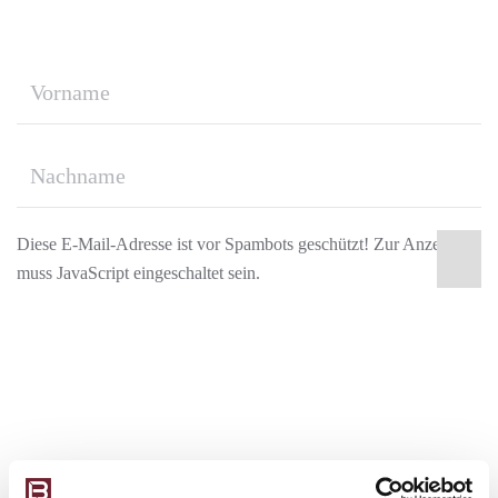
Aktionen verpassen!
Diese E-Mail-Adresse ist vor Spambots geschützt! Zur Anzeige
muss JavaScript eingeschaltet sein.
*Alle Daten werden vertraulich behandelt und nur für den Versand von
Firmeneigenen Newslettern verwendet. Sie können sich jederzeit von
unserem Newsletter abmelden.