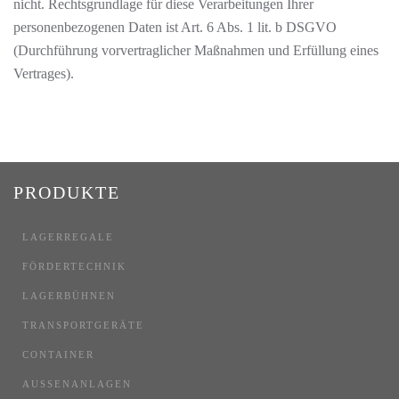
nicht. Rechtsgrundlage für diese Verarbeitungen Ihrer
personenbezogenen Daten ist Art. 6 Abs. 1 lit. b DSGVO
(Durchführung vorvertraglicher Maßnahmen und Erfüllung eines
Vertrages).
PRODUKTE
LAGERREGALE
FÖRDERTECHNIK
LAGERBÜHNEN
TRANSPORTGERÄTE
CONTAINER
AUSSENANLAGEN