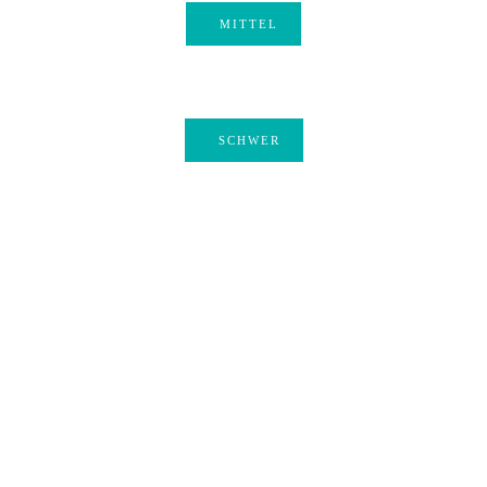
MITTEL
´S
LOS
GEHT
SCHWER
´S
Nie wieder etwas
verpassen!
Jetzt unseren kostenlosen Newsletter abonnieren*
und nie mehr unsere neuesten Angebote und