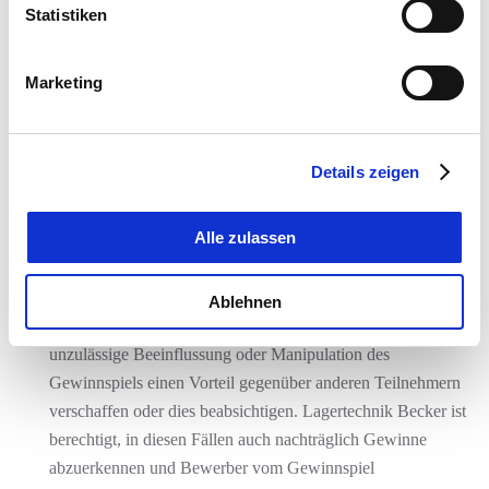
Teilnehmenden zu tragen. Zudem ist die Teilnahme nur
Statistiken
volljährigen Personen mit Wohnsitz in Deutschland erlaubt.
Vom Gewinnspiel ausgeschlossen sind Mitarbeiter*innen von
Marketing
Lagertechnik Becker und der Berger Group in Korntal-
Münchingen sowie deren Angehörige und Lebenspartner.
2.2. Die Teilnahme erfolgt durch das Absenden der
Details zeigen
Lösungszahl unter Angabe der Mailadresse über das
bereitgestellte Formular. 2.3. Eine Mehrfachteilnahme ist
Alle zulassen
nicht erlaubt. Lagertechnik Becker behält sich das Recht vor,
Mehrfachanmeldungen zu löschen und Personen von der
Teilnahme auszuschließen, die gegen diese
Ablehnen
Teilnahmebedingungen verstoßen oder sich durch
unzulässige Beeinflussung oder Manipulation des
Gewinnspiels einen Vorteil gegenüber anderen Teilnehmern
verschaffen oder dies beabsichtigen. Lagertechnik Becker ist
berechtigt, in diesen Fällen auch nachträglich Gewinne
abzuerkennen und Bewerber vom Gewinnspiel