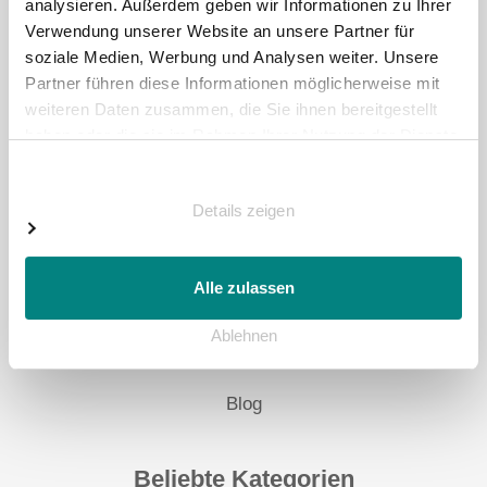
analysieren. Außerdem geben wir Informationen zu Ihrer
Verwendung unserer Website an unsere Partner für
soziale Medien, Werbung und Analysen weiter. Unsere
Social Media
Partner führen diese Informationen möglicherweise mit
weiteren Daten zusammen, die Sie ihnen bereitgestellt
haben oder die sie im Rahmen Ihrer Nutzung der Dienste
gesammelt haben.
Einwilligungsauswahl
Details zeigen
Digitale Beratung
Glossar
Alle zulassen
Checklisten
Ablehnen
Häufige Fragen
Blog
Beliebte Kategorien