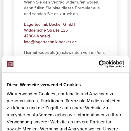
Wenn Sie den Vertrag widerrufen wollen,
dann füllen Sie bitte dieses Formular aus
und senden Sie es zurück an
Lagertechnik Becker GmbH
Widdersche Straße 125
47804 Krefeld
info@lagertechnik-becker.de
Hiermit widerrufe(n) ich/wir den von mir/uns
abgeschlossenen Vertrag über den Kauf der
folgenden Waren:
...................................................
Diese Webseite verwendet Cookies
...................................................
Wir verwenden Cookies, um Inhalte und Anzeigen zu
...................................................
personalisieren, Funktionen für soziale Medien anbieten
(Name der Ware, ggf. Bestellnummer und Preis)
zu können und die Zugriffe auf unsere Website zu
analysieren. Außerdem geben wir Informationen zu Ihrer
Ware bestellt am:
Verwendung unserer Website an unsere Partner für
...................................................
soziale Medien, Werbung und Analysen weiter. Unsere