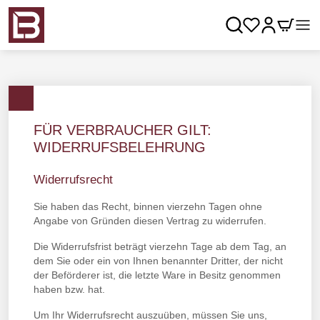
Zum Hauptinhalt springen
Suche
Büromöbel & Ausstattung
Lager & Betrieb
FÜR VERBRAUCHER GILT:
Gebrauchtes
WIDERRUFSBELEHRUNG
Widerrufsrecht
Unser Angebot rund um ...
Sie haben das Recht, binnen vierzehn Tagen ohne
Konfiguratoren
Angabe von Gründen diesen Vertrag zu widerrufen.
Die Widerrufsfrist beträgt vierzehn Tage ab dem Tag, an
dem Sie oder ein von Ihnen benannter Dritter, der nicht
der Beförderer ist, die letzte Ware in Besitz genommen
haben bzw. hat.
Um Ihr Widerrufsrecht auszuüben, müssen Sie uns,