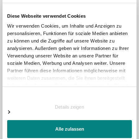
Kreditkarte oder Banklastschrift auslösen. Die
Kreditkarten- oder Bankdaten werden dabei nicht an
Dritte weitergegeben. Auch den Kauf auf Raten bietet
Diese Webseite verwendet Cookies
Klarna an. Für Sie als Käufer fallen über Klarna keine
weiteren Zahlungsgebühren an.
Wir verwenden Cookies, um Inhalte und Anzeigen zu
personalisieren, Funktionen für soziale Medien anbieten
zu können und die Zugriffe auf unsere Website zu
analysieren. Außerdem geben wir Informationen zu Ihrer
Verwendung unserer Website an unsere Partner für
soziale Medien, Werbung und Analysen weiter. Unsere
Partner führen diese Informationen möglicherweise mit
weiteren Daten zusammen, die Sie ihnen bereitgestellt
haben oder die sie im Rahmen Ihrer Nutzung der Dienste
gesammelt haben.
Einwilligungsauswahl
Barzahlung bei Abholung
Lagerware und Gebrauchtmaterial werden nach dem
Details zeigen
Kauf von unseren Lagermitarbeitern zusammengestellt
und für den Transport vorbereitet und Sie können Ihre
Bestellung nach vorheriger Absprache bei uns in
Krefeld abholen. Die Zahlung kann vor Ort in bar oder
Alle zulassen
per PayPal entrichtet werden.