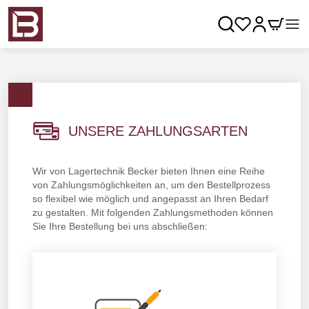
Zum Hauptinhalt springen
Suche
Büromöbel & Ausstattung
Lager & Betrieb
UNSERE ZAHLUNGSARTEN
Gebrauchtes
Wir von Lagertechnik Becker bieten Ihnen eine Reihe
Unser Angebot rund um ...
von Zahlungsmöglichkeiten an, um den Bestellprozess
so flexibel wie möglich und angepasst an Ihren Bedarf
zu gestalten. Mit folgenden Zahlungsmethoden können
Konfiguratoren
Sie Ihre Bestellung bei uns abschließen: